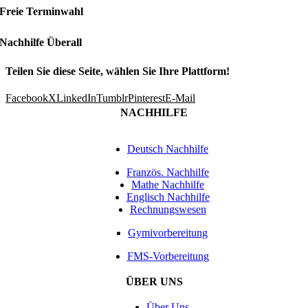
Freie Terminwahl
Nachhilfe Überall
Teilen Sie diese Seite, wählen Sie Ihre Plattform!
Facebook
X
LinkedIn
Tumblr
Pinterest
E-Mail
NACHHILFE
Deutsch Nachhilfe
Französ. Nachhilfe
Mathe Nachhilfe
Englisch Nachhilfe
Rechnungswesen
Gymivorbereitung
FMS-Vorbereitung
ÜBER UNS
Über Uns