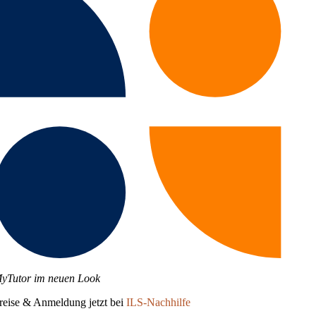
yTutor im neuen Look
reise & Anmeldung jetzt bei
ILS-Nachhilfe