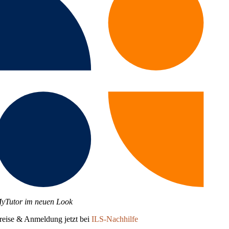
yTutor im neuen Look
reise & Anmeldung jetzt bei
ILS-Nachhilfe