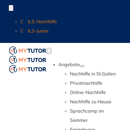
Zum
Toggle
Navigation
Inhalt
ILS-Nachhilfe
springen
ILS-Junior
Toggle
Navigation
Angebote
Nachhilfe in St.Gallen
Privatnachhilfe
Online-Nachhilfe
Nachhilfe zu Hause
Sprachcamp im
Sommer
Ferienkurse