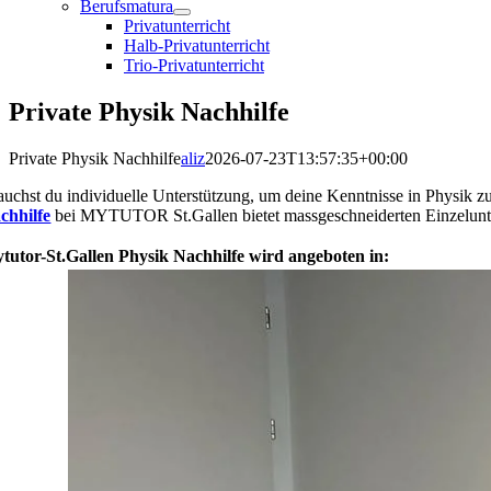
Berufsmatura
Privatunterricht
Halb-Privatunterricht
Trio-Privatunterricht
Private Physik Nachhilfe
Private Physik Nachhilfe
aliz
2026-07-23T13:57:35+00:00
auchst du individuelle Unterstützung, um deine Kenntnisse in Physik zu 
chhilfe
bei MYTUTOR St.Gallen bietet massgeschneiderten Einzelunterr
tutor-St.Gallen Physik Nachhilfe wird angeboten in: