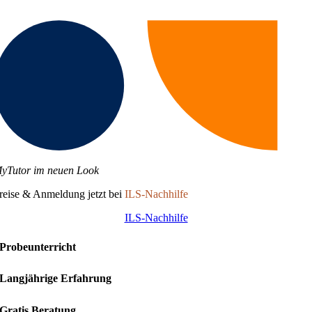
yTutor im neuen Look
reise & Anmeldung jetzt bei
ILS-Nachhilfe
ILS-Nachhilfe
Probeunterricht
Langjährige Erfahrung
Gratis Beratung