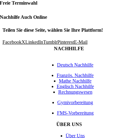
Freie Terminwahl
Nachhilfe Auch Online
Teilen Sie diese Seite, wählen Sie Ihre Plattform!
Facebook
X
LinkedIn
Tumblr
Pinterest
E-Mail
NACHHILFE
Deutsch Nachhilfe
Französ. Nachhilfe
Mathe Nachhilfe
Englisch Nachhilfe
Rechnungswesen
Gymivorbereitung
FMS-Vorbereitung
ÜBER UNS
Über Uns