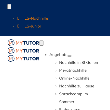
Zum
Toggle
Navigation
Inhalt
ILS-Nachhilfe
springen
ILS-Junior
Toggle
Navigation
Angebote
Nachhilfe in St.Gallen
Privatnachhilfe
Online-Nachhilfe
Nachhilfe zu Hause
Sprachcamp im
Sommer
Ferienkurse