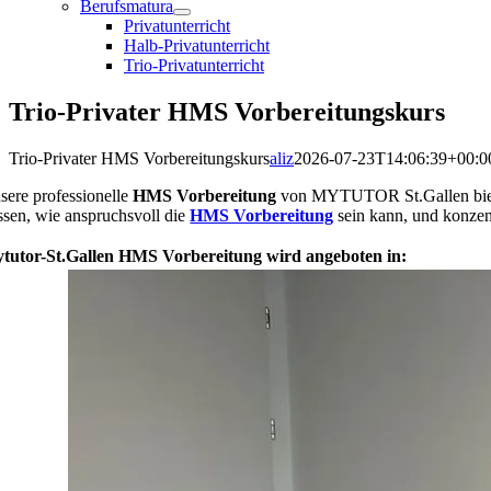
Berufsmatura
Privatunterricht
Halb-Privatunterricht
Trio-Privatunterricht
Trio-Privater HMS Vorbereitungskurs
Trio-Privater HMS Vorbereitungskurs
aliz
2026-07-23T14:06:39+00:0
sere professionelle
HMS Vorbereitung
von MYTUTOR St.Gallen bietet 
ssen, wie anspruchsvoll die
HMS Vorbereitung
sein kann, und konzent
tutor-St.Gallen HMS Vorbereitung wird angeboten in: