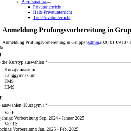
Berufsmatura
Privatunterricht
Halb-Privatunterricht
Trio-Privatunterricht
Anmeldung Prüfungsvorbereitung in Gru
Anmeldung Prüfungsvorbereitung in Gruppen
admin
2026-01-09T07:
0%
I
e die Kurstyp auswählen
*
Kurzgymnasium
Langgymnasium
FMS
HMS
II
e auswählen (Kurzgym.)
*
Var.I:
jährige Vorbereitung Sep. 2024 - Januar 2025
Var. II:
chige Vorbereitung Jan. 2025 - Feb. 2025